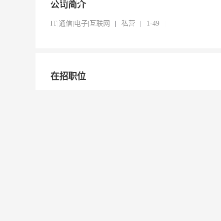
公司简介
IT|通信|电子|互联网
|
私营
|
1-49
|
在招职位