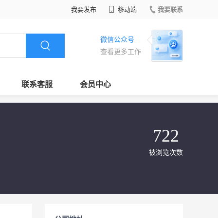
我要发布
移动端
我要联系
微信公众号
查看更多工作
联系客服
会员中心
722
被浏览次数